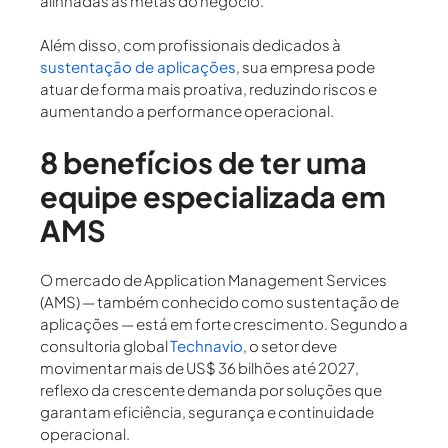
alinhadas às metas do negócio.
Além disso, com profissionais dedicados à
sustentação de aplicações
, sua empresa pode
atuar de forma mais proativa, reduzindo riscos e
aumentando a performance operacional.
8 benefícios de ter uma
equipe especializada em
AMS
O mercado de
Application Management Services
(AMS)
— também conhecido como
sustentação de
aplicações
— está em forte crescimento. Segundo a
consultoria global
Technavio
, o setor deve
movimentar mais de
US$ 36 bilhões até 2027
,
reflexo da crescente demanda por soluções que
garantam eficiência, segurança e continuidade
operacional.