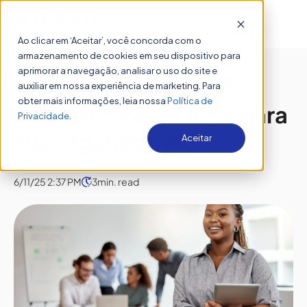
Open 
Ao clicar em ‘Aceitar’, você concorda com o
armazenamento de cookies em seu dispositivo para
aprimorar a navegação, analisar o uso do site e
auxiliar em nossa experiência de marketing. Para
SUSTENTAÇÃO DE SISTEMAS
,
AMS
obter mais informações, leia nossa
Política de
8 benefícios do AMS para
Privacidade
.
sua organização
Aceitar
6/11/25 2:37 PM
3
min. read