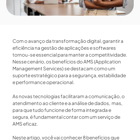
Com o avanço da transformação digital, garantir a
eficiência na gestão de aplicações e softwares
tornou-se essencial para manter a competitividade.
Nesse cenário, os
benefícios do AMS (Application
Management Services)
se destacam como um
suporte estratégico para a
segurança, estabilidade
e performance operacional
.
As novas tecnologias facilitaram a comunicação, o
atendimento ao cliente e a análise de dados, mas,
para que tudo funcione de forma integrada e
segura, é fundamental contar com um serviço de
AMS eficaz.
Neste artigo, você vai conhecer
8 benefícios que