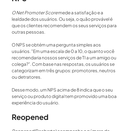
O
Net Promoter Score
mede a
satisfação e a
lealdade dos usuários.
Ou seja, o quão provável é
que os clientes recomendem os seus serviços para
outras pessoas.
O NPS se obtém uma pergunta simples aos
usuários. "Em uma escala de 0 a 10, o quanto você
recomendaria nossos serviços de TI a um amigo ou
colega?”. Com base nas respostas, os usuários se
categorizam em três grupos: promotores, neutros
ou detratores.
Desse modo, um NPS acima de 8 indica que o seu
serviço ou produto digital tem promovido uma boa
experiência do usuário.
Reopened
Reopened
(Reaberto) acompanha o número de