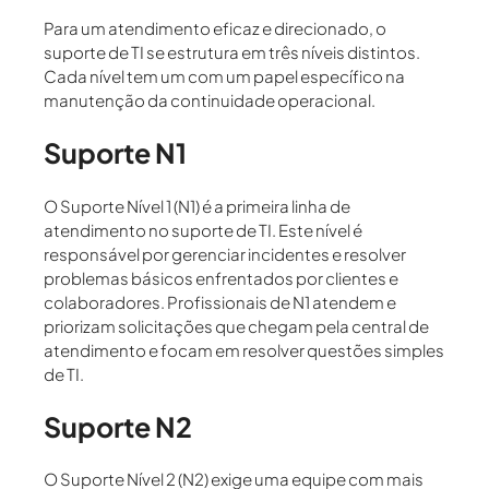
Para um atendimento eficaz e direcionado, o
suporte de TI se estrutura em três níveis distintos.
Cada nível tem um com um papel específico na
manutenção da continuidade operacional.
Suporte N1
O
Suporte Nível 1 (N1)
é a primeira linha de
atendimento no suporte de TI. Este nível é
responsável por gerenciar incidentes e resolver
problemas básicos enfrentados por clientes e
colaboradores. Profissionais de N1 atendem e
priorizam solicitações que chegam pela central de
atendimento e focam em resolver questões simples
de TI.
Suporte N2
O
Suporte Nível 2 (N2)
exige uma equipe com mais