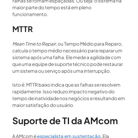
falhas se tornam espaçadas. Ou seja: o sistema na
maior parte do tempo está em pleno
funcionamento.
MTTR
Mean Time to Repair
, ou Tempo Médio para Reparo,
calcula o
tempo médio necessário para reparar um
sistema após uma falha.
Ele mede a agilidade com
que uma equipe de suporte técnico pode restaurar
um sistema ou serviço após uma interrupção.
Isto é: MTTR baixo indica que as falhas se resolvem
rapidamente. Isso reduzo impacto negativo do
tempo de inatividade nos negócios e resultando em
maior satisfação do usuário.
Suporte de TI da AMcom
A
AMcom
é
especialista em sustentação
. Ela