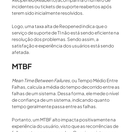
incidentes ou tickets de suporte reabertos
após
terem sido inicialmente resolvidos
.
Logo, uma taxa alta de Reopened indica que o
serviço de suporte de TI não está sendo eficiente na
resolução dos problemas. Sendo assim, a
satisfação e experiência dos usuários está sendo
afetada.
MTBF
Mean Time Between Failures
, ou Tempo Médio Entre
Falhas, calcula a
média do tempo decorrido entre as
falhas de um sistema
. Dessa forma, ele mede o nível
de confiança de um sistema, indicando quanto
tempo geralmente passa entre as falhas.
Portanto, um MTBF alto impacta positivamente na
experiência do usuário, visto que as recorrências de