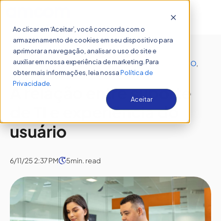
Open 
Ao clicar em ‘Aceitar’, você concorda com o
armazenamento de cookies em seu dispositivo para
aprimorar a navegação, analisar o uso do site e
auxiliar em nossa experiência de marketing. Para
SUSTENTAÇÃO DE SISTEMAS
,
EXPERIÊNCIA DO USUÁRIO
,
obter mais informações, leia nossa
Política de
TECNOLOGIA
Privacidade
.
A relação entre suporte
Aceitar
de TI e experiência do
usuário
6/11/25 2:37 PM
5
min. read