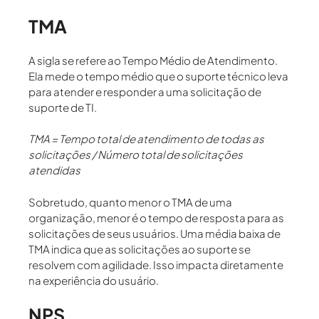
TMA
A sigla se refere ao
Tempo Médio de Atendimento.
Ela
mede o
tempo médio que o suporte técnico leva
para atender e responder
a uma solicitação de
suporte de TI.
TMA = Tempo total de atendimento de todas as
solicitações / Número total de solicitações
atendidas
Sobretudo, quanto menor o
TMA
de uma
organização, menor é o tempo de resposta para as
solicitações de seus usuários. Uma média baixa de
TMA indica que as solicitações ao suporte se
resolvem com agilidade. Isso impacta diretamente
na experiência do usuário.
NPS