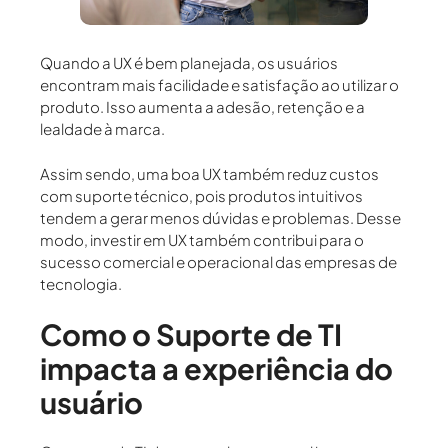
Quando a UX é bem planejada, os usuários
encontram mais facilidade e satisfação ao utilizar o
produto. Isso aumenta a adesão, retenção e a
lealdade à marca.
Assim sendo, uma boa UX também reduz custos
com suporte técnico, pois produtos intuitivos
tendem a gerar menos dúvidas e problemas. Desse
modo, investir em UX também contribui para o
sucesso comercial e operacional das empresas de
tecnologia.
Como o Suporte de TI
impacta a experiência do
usuário