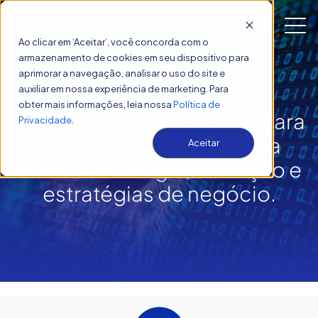
Open 
Ao clicar em ‘Aceitar’, você concorda com o
armazenamento de cookies em seu dispositivo para
ARTIGOS
aprimorar a navegação, analisar o uso do site e
Artigos
auxiliar em nossa experiência de marketing. Para
obter mais informações, leia nossa
Política de
Tenha insights relevantes para
Privacidade
.
impulsion
ar sua
empresa
Aceitar
sobre tecnologia, inovação e
estratégias de negócio.