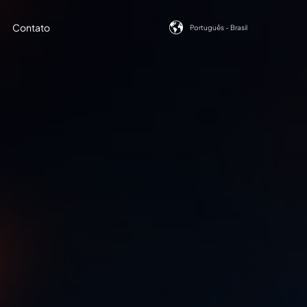
Show submenu for translatio
Contato
Português - Brasil
how submenu for Conteúdos