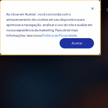
Sobre
Show
Ao clicar em ‘Aceitar’, você concorda com o
armazenamento de cookies em seu dispositivo para
aprimorar a navegação, analisar o uso do site e auxiliar em
nossa experiência de marketing. Para obter mais
informações, leia nossa
Política de Privacidade
.
Aceitar