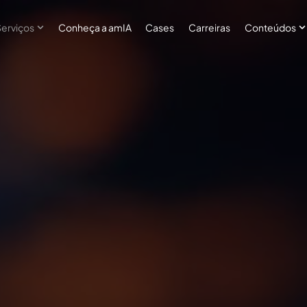
Serviços
Conheça a amIA
Cases
Carreiras
Conteúdos
 submenu for Sobre
Show submenu for Serviços
S