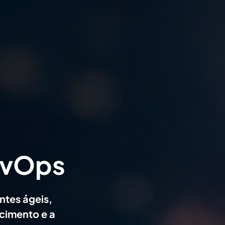
evOps
ntes ágeis,
scimento e a