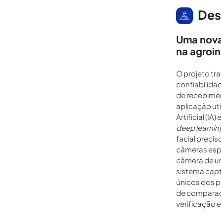
Des
Uma nova
na agroin
O projeto tra
confiabilid
de recebimen
aplicação uti
Artificial (I
deep learnin
facial preci
câmeras espe
câmera de u
sistema captu
únicos dos p
de comparaç
verificação 