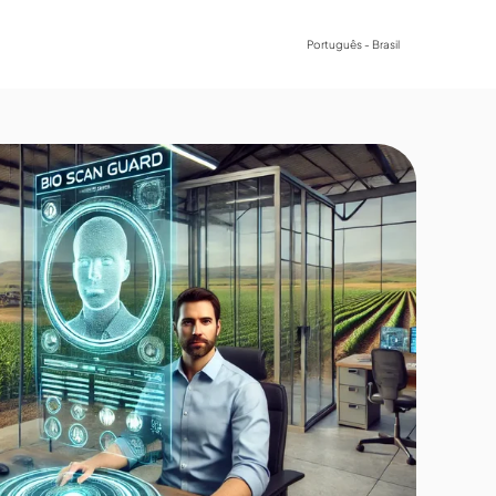
Show submenu for translatio
Contato
Português - Brasil
how submenu for Conteúdos