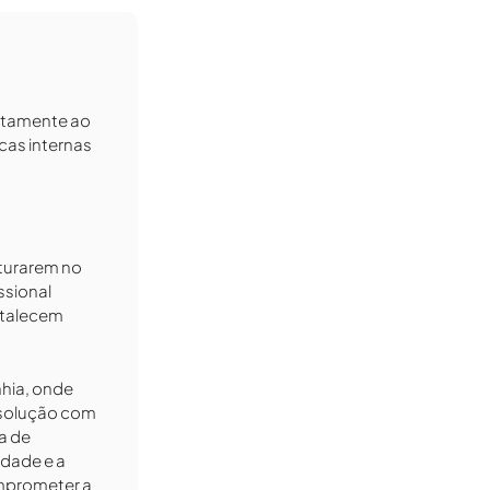
retamente ao
cas internas
sturarem no
ssional
rtalecem
hia, onde
 solução com
a de
idade e a
mprometer a