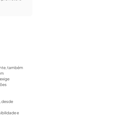
tente, também
em
 exige
ções
s, desde
bilidade e