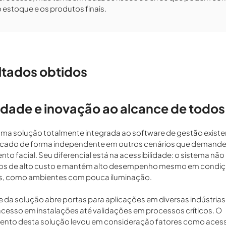
 estoque e os produtos finais.
ltados obtidos
lidade e inovação ao alcance de todos
uma solução totalmente integrada ao software de gestão exis
licado de forma independente em outros cenários que demand
to facial. Seu diferencial está na acessibilidade: o sistema não
s de alto custo e mantém alto desempenho mesmo em condi
s, como ambientes com pouca iluminação.
ade da solução abre portas para aplicações em diversas indústria
acesso em instalações até validações em processos críticos. O
nto desta solução levou em consideração fatores como acessi