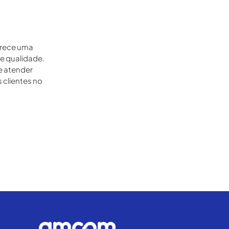
erece uma
e qualidade.
e atender
 clientes no