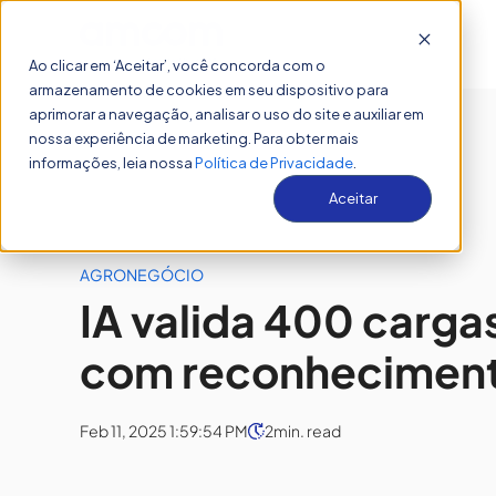
Sobre
Show
Ao clicar em ‘Aceitar’, você concorda com o
armazenamento de cookies em seu dispositivo para
aprimorar a navegação, analisar o uso do site e auxiliar em
nossa experiência de marketing. Para obter mais
informações, leia nossa
Política de Privacidade
.
Aceitar
AGRONEGÓCIO
IA valida 400 cargas
com reconhecimento
Feb 11, 2025 1:59:54 PM
2
min. read