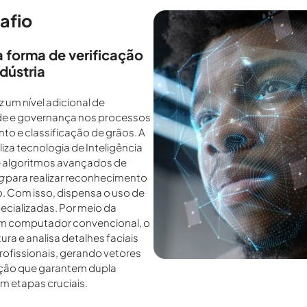
afio
 forma de verificação
dústria
z um nível adicional de
ade e governança nos processos
to e classificação de grãos. A
liza tecnologia de Inteligência
A) e algoritmos avançados de
g
para realizar reconhecimento
so. Com isso, dispensa o uso de
cializadas. Por meio da
m computador convencional, o
ra e analisa detalhes faciais
rofissionais, gerando vetores
ão que garantem dupla
em etapas cruciais.