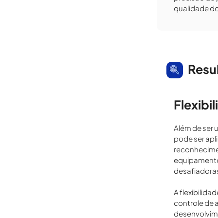
qualidade do
Resu
Flexibi
Além de ser 
pode ser ap
reconhecimen
equipamento
desafiadora
A flexibilid
controle de 
desenvolvime