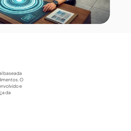
al baseada
alimentos. O
envolvido e
ça da