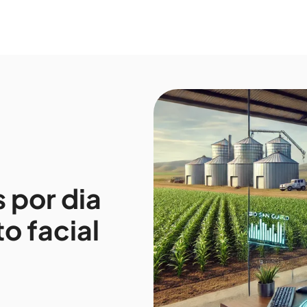
Serviços
Conheça a amIA
Cases
Carreiras
Conteúdos
 submenu for Sobre
Show submenu for Serviços
S
 por dia
 facial