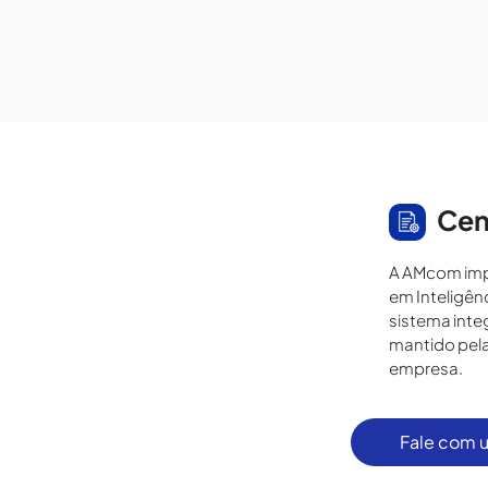
Cen
A AMcom imp
em Inteligên
sistema inte
mantido pela
empresa.
Fale com u