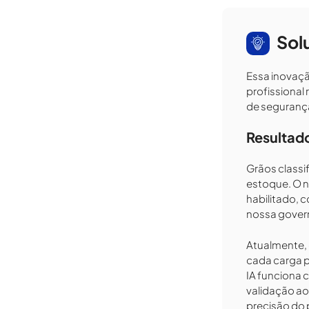
Sol
Essa inovaçã
profissional
de segurança
Resultad
Grãos classi
estoque. O n
habilitado, 
nossa govern
Atualmente,
cada carga p
IA funciona 
validação ao
precisão do