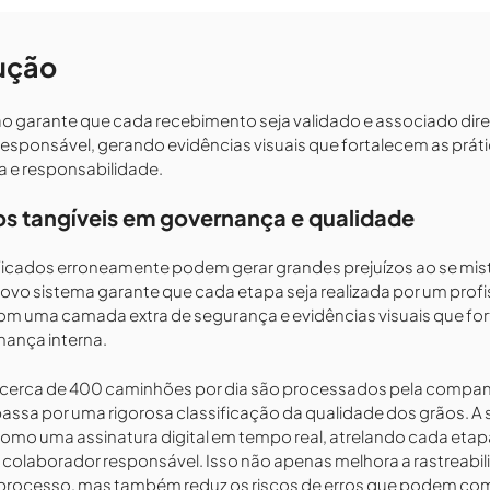
ução
o garante que cada recebimento seja validado e associado di
 responsável, gerando evidências visuais que fortalecem as práti
 e responsabilidade.
os tangíveis em governança e qualidade
ficados erroneamente podem gerar grandes prejuízos ao se mi
ovo sistema garante que cada etapa seja realizada por um profi
com uma camada extra de segurança e evidências visuais que fo
ança interna.
 cerca de 400 caminhões por dia são processados pela compan
assa por uma rigorosa classificação da qualidade dos grãos. A
como uma assinatura digital em tempo real, atrelando cada etap
 colaborador responsável. Isso não apenas melhora a rastreabil
 processo, mas também reduz os riscos de erros que podem co