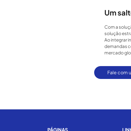
Um salt
Com a soluç
solução estr
Ao integrar 
demandas com
mercado glo
Fale com u
PÁGINAS
LIN