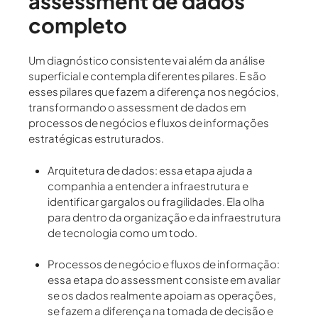
assessment de dados
completo
Um diagnóstico consistente vai além da análise
superficial e contempla diferentes pilares. E são
esses pilares que fazem a diferença nos negócios,
transformando o assessment de dados em
processos de negócios e fluxos de informações
estratégicas estruturados.
Arquitetura de dados
: essa etapa ajuda a
companhia a entender a infraestrutura e
identificar gargalos ou fragilidades. Ela olha
para dentro da organização e da infraestrutura
de tecnologia como um todo.
Processos de negócio e fluxos de informação
:
essa etapa do assessment consiste em avaliar
se os dados realmente apoiam as operações,
se fazem a diferença na tomada de decisão e