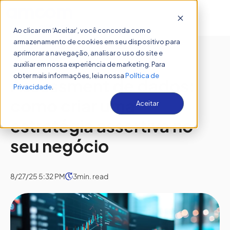
Open 
Ao clicar em ‘Aceitar’, você concorda com o
armazenamento de cookies em seu dispositivo para
aprimorar a navegação, analisar o uso do site e
auxiliar em nossa experiência de marketing. Para
ANÁLISE DE DADOS
obter mais informações, leia nossa
Política de
Assessment de dados:
Privacidade
.
como criar uma
Aceitar
estratégia assertiva no
seu negócio
8/27/25 5:32 PM
3
min. read