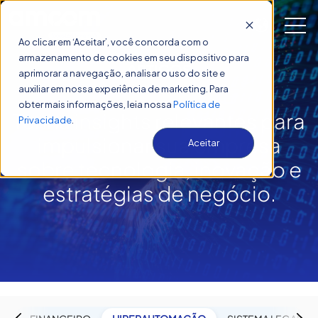
Open 
Ao clicar em ‘Aceitar’, você concorda com o
armazenamento de cookies em seu dispositivo para
ARTIGOS
aprimorar a navegação, analisar o uso do site e
Artigos
auxiliar em nossa experiência de marketing. Para
obter mais informações, leia nossa
Política de
Tenha insights relevantes para
Privacidade
.
impulsion
ar sua
empresa
Aceitar
sobre tecnologia, inovação e
estratégias de negócio.