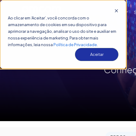
Sobre
Show
Ao clicar em ‘Aceitar’, você concorda com o
armazenamento de cookies em seu dispositivo para
aprimorar a navegação, analisar o uso do site e auxiliar em
nossa experiência de marketing. Para obter mais
informações, leia nossa
Política de Privacidade
.
Aceitar
Conheç