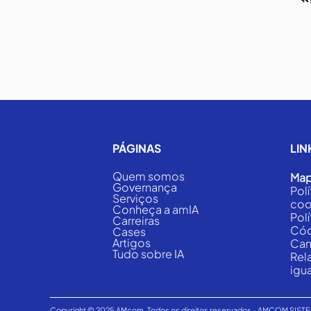
PÁGINAS
LIN
Quem somos
Map
Governança
Pol
Serviços
coo
Conheça a amIA
Pol
Carreiras
Cód
Cases
Artigos
Can
Tudo sobre IA
Rel
igua
Copyright © 2025 AMcom. Todos os direitos reservados - AMCOM SI