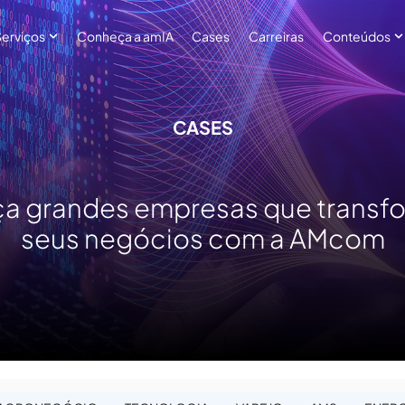
Serviços
Conheça a amIA
Cases
Carreiras
Conteúdos
 submenu for Sobre
Show submenu for Serviços
S
CASES
Cases
a grandes empresas que transf
seus negócios com a AMcom