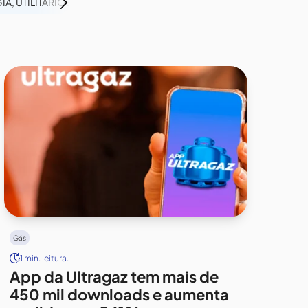
IA, UTILITÁRIOS E RECURSOS
FINANCEIRO
GÁS
MANUF
Gás
1 min. leitura.
App da Ultragaz tem mais de
450 mil downloads e aumenta