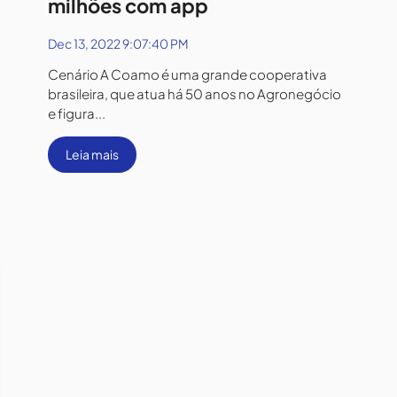
milhões com app
Dec 13, 2022 9:07:40 PM
Cenário A Coamo é uma grande cooperativa
brasileira, que atua há 50 anos no Agronegócio
e figura...
Leia mais