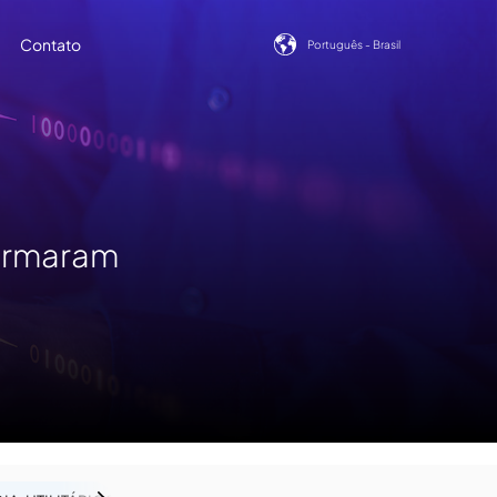
Show submenu for translatio
Contato
Português - Brasil
how submenu for Conteúdos
ormaram