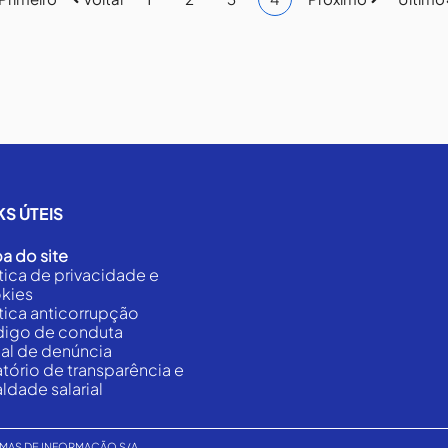
KS ÚTEIS
a do site
ítica de privacidade e
kies
ítica anticorrupção
igo de conduta
al de denúncia
atório de transparência e
ldade salarial
STEMAS DE INFORMAÇÃO S/A