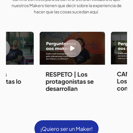
nuestros Makers tienen que decir sobre la experiencia de
hacer que las cosas sucedan aquí.
CAMAR
s
RESPETO | Los
Los pr
tas lo
protagonistas se
constr
n
desarrollan
¡Quiero ser un Maker!