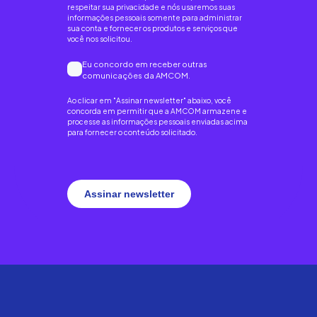
respeitar sua privacidade e nós usaremos suas
informações pessoais somente para administrar
sua conta e fornecer os produtos e serviços que
você nos solicitou.
Eu concordo em receber outras
comunicações da AMCOM.
Ao clicar em "Assinar newsletter" abaixo, você
concorda em permitir que a AMCOM armazene e
processe as informações pessoais enviadas acima
para fornecer o conteúdo solicitado.
Assinar newsletter