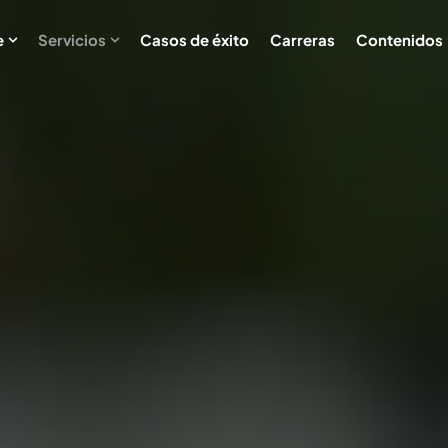
e
Servicios
Casos de éxito
Carreras
Contenidos
Show submenu for Acerca de
Show submenu for Servicios