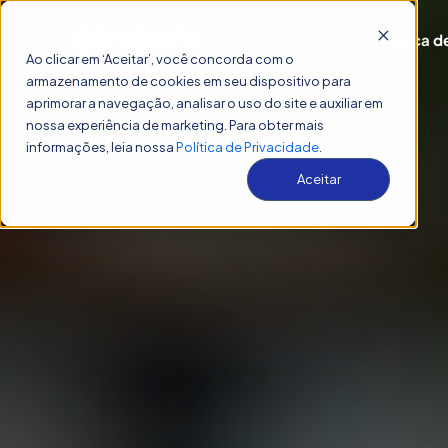
Acerca d
Ao clicar em ‘Aceitar’, você concorda com o
armazenamento de cookies em seu dispositivo para
aprimorar a navegação, analisar o uso do site e auxiliar em
nossa experiência de marketing. Para obter mais
informações, leia nossa
Política de Privacidade
.
Aceitar