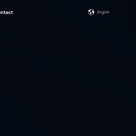
Show submenu for trans
ntact
English
ubmenu for Resources