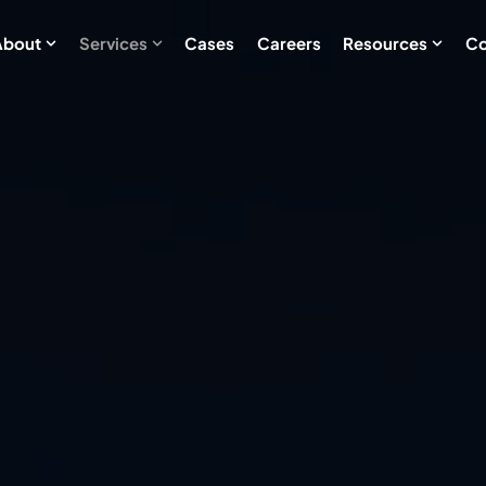
About
Services
Cases
Careers
Resources
Co
Show submenu for About
Show submenu for Services
Show s