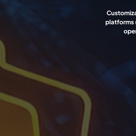
Customiza
platforms 
oper