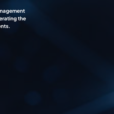
management
erating the
ents.