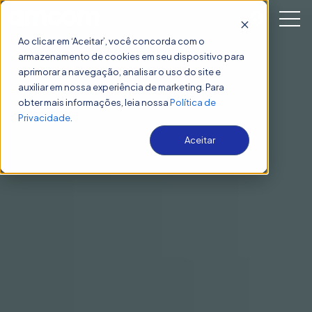
Open 
Ao clicar em ‘Aceitar’, você concorda com o
armazenamento de cookies em seu dispositivo para
aprimorar a navegação, analisar o uso do site e
auxiliar em nossa experiência de marketing. Para
obter mais informações, leia nossa
Política de
Privacidade
.
Aceitar